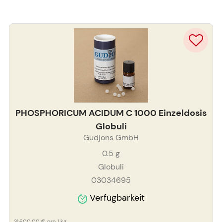
PHOSPHORICUM ACIDUM C 1000 Einzeldosis
Globuli
Gudjons GmbH
0.5
g
Globuli
03034695
Verfügbarkeit
31.600,00 €
pro 1 kg