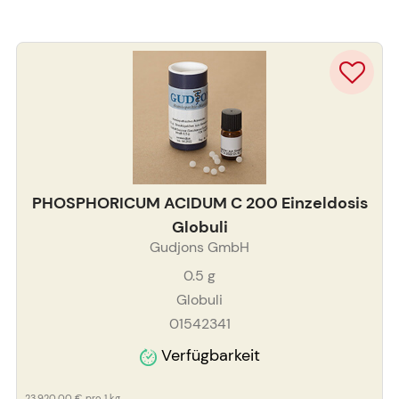
PHOSPHORICUM ACIDUM C 200 Einzeldosis
Globuli
Gudjons GmbH
0.5
g
Globuli
01542341
Verfügbarkeit
23.920,00 €
pro 1 kg