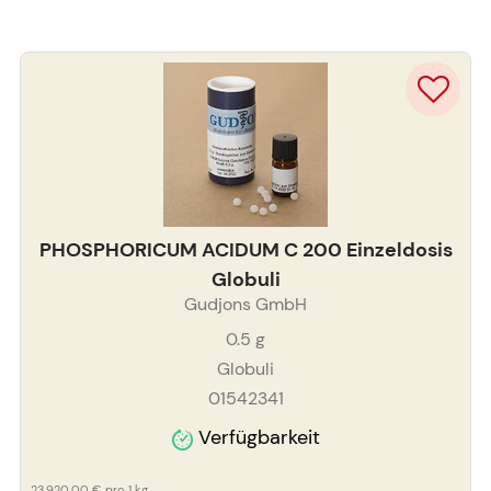
PHOSPHORICUM ACIDUM C 200 Einzeldosis
Globuli
Gudjons GmbH
0.5
g
Globuli
01542341
Verfügbarkeit
23.920,00 €
pro 1 kg