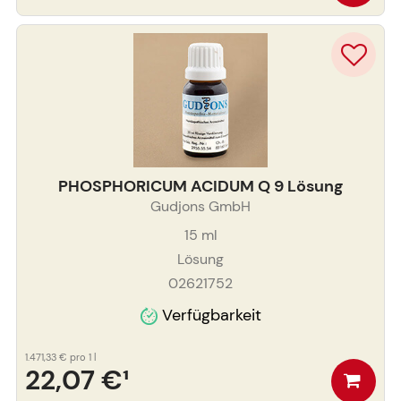
PHOSPHORICUM ACIDUM Q 9 Lösung
Gudjons GmbH
15
ml
Lösung
02621752
Verfügbarkeit
1.471,33 €
pro 1 l
22,07 €
¹