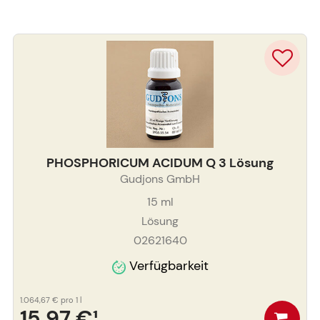
PHOSPHORICUM ACIDUM Q 3 Lösung
Gudjons GmbH
15
ml
Lösung
02621640
Verfügbarkeit
1.064,67 €
pro 1 l
15,97 €
¹