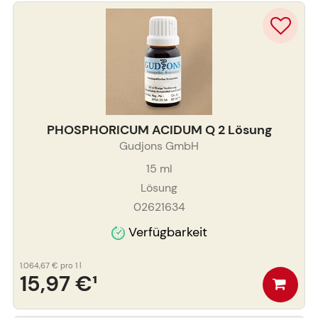
PHOSPHORICUM ACIDUM Q 2 Lösung
Gudjons GmbH
15
ml
Lösung
02621634
Verfügbarkeit
1.064,67 €
pro 1 l
15,97 €
¹