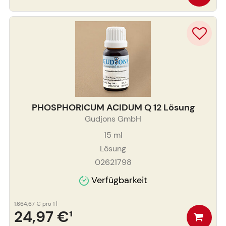
PHOSPHORICUM ACIDUM Q 12 Lösung
Gudjons GmbH
15
ml
Lösung
02621798
Verfügbarkeit
1.664,67 €
pro 1 l
24,97 €
¹