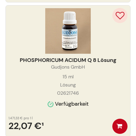
PHOSPHORICUM ACIDUM Q 8 Lösung
Gudjons GmbH
15
ml
Lösung
02621746
Verfügbarkeit
1.471,33 €
pro 1 l
22,07 €
¹