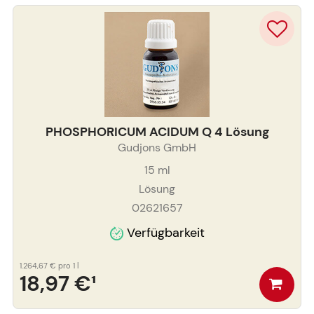
PHOSPHORICUM ACIDUM Q 4 Lösung
Gudjons GmbH
15
ml
Lösung
02621657
Verfügbarkeit
1.264,67 €
pro 1 l
18,97 €
¹