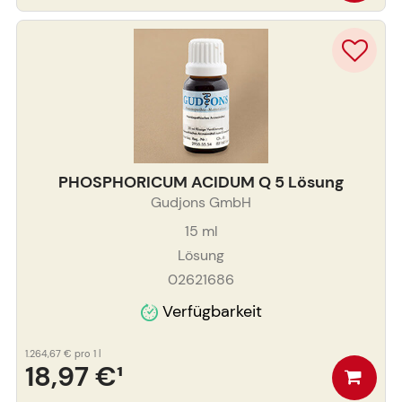
PHOSPHORICUM ACIDUM Q 5 Lösung
Gudjons GmbH
15
ml
Lösung
02621686
Verfügbarkeit
1.264,67 €
pro 1 l
18,97 €
¹