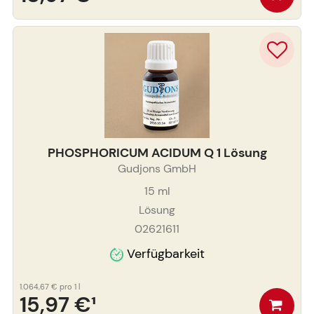
PHOSPHORICUM ACIDUM Q 1 Lösung
Gudjons GmbH
15
ml
Lösung
02621611
Verfügbarkeit
1.064,67 €
pro 1 l
15,97 €
¹