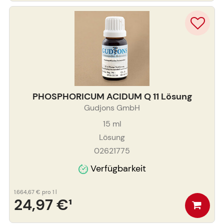
PHOSPHORICUM ACIDUM Q 11 Lösung
Gudjons GmbH
15
ml
Lösung
02621775
Verfügbarkeit
1.664,67 €
pro 1 l
24,97 €
¹