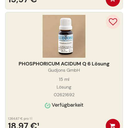
PHOSPHORICUM ACIDUM Q 6 Lösung
Gudjons GmbH
15
ml
Lösung
02621692
Verfügbarkeit
1.264,67 €
pro 1 l
18,97 €
¹