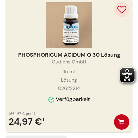
PHOSPHORICUM ACIDUM Q 30 Lösung
Gudjons GmbH
15
ml
Lösung
02622214
Verfügbarkeit
1.664,67 €
pro 1 l
24,97 €
¹