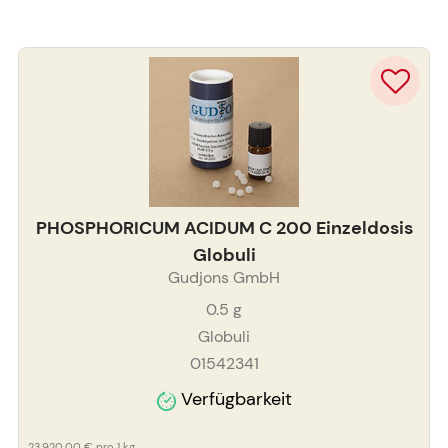
PHOSPHORICUM ACIDUM C 200 Einzeldosis
Globuli
Gudjons GmbH
0.5
g
Globuli
01542341
Verfügbarkeit
23.920,00 €
pro 1 kg