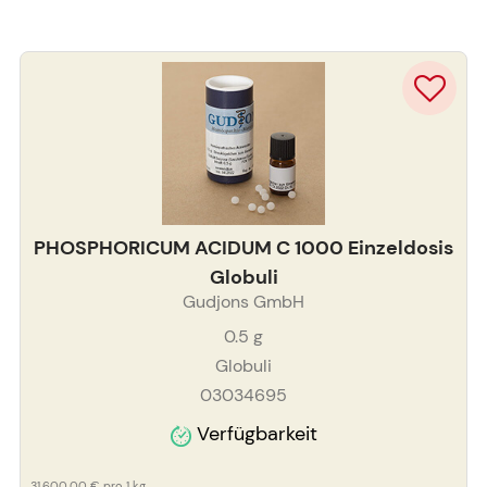
PHOSPHORICUM ACIDUM C 1000 Einzeldosis
Globuli
Gudjons GmbH
0.5
g
Globuli
03034695
Verfügbarkeit
31.600,00 €
pro 1 kg