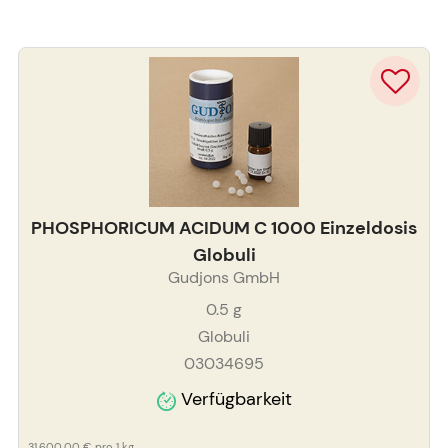
PHOSPHORICUM ACIDUM C 1000 Einzeldosis
Globuli
Gudjons GmbH
0.5
g
Globuli
03034695
Verfügbarkeit
31.600,00 €
pro 1 kg