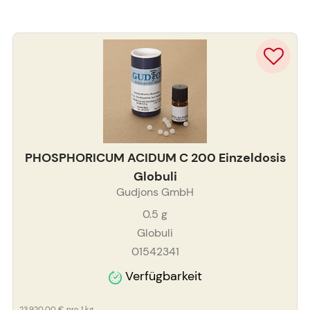
PHOSPHORICUM ACIDUM C 200 Einzeldosis
Globuli
Gudjons GmbH
0.5
g
Globuli
01542341
Verfügbarkeit
23.920,00 €
pro 1 kg