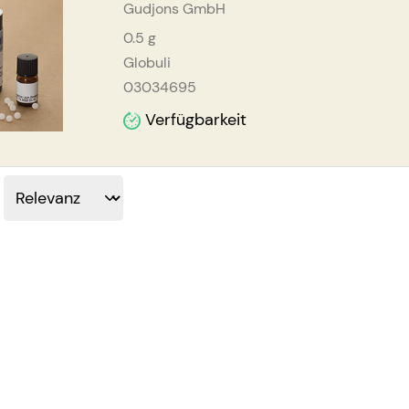
Gudjons GmbH
0.5
g
Globuli
03034695
Verfügbarkeit