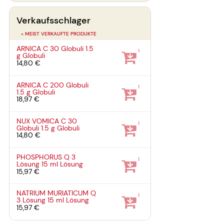
Verkaufsschlager
» MEIST VERKAUFTE PRODUKTE
ARNICA C 30 Globuli
1.5
1
g
Globuli
14,80 €
ARNICA C 200 Globuli
1
1.5 g
Globuli
18,97 €
NUX VOMICA C 30
1
Globuli
1.5 g
Globuli
14,80 €
PHOSPHORUS Q 3
1
Lösung
15 ml
Lösung
15,97 €
NATRIUM MURIATICUM Q
1
3 Lösung
15 ml
Lösung
15,97 €