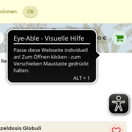
 können.
Ok
0,00 €
Rezept Einreichen
eldosis Globuli