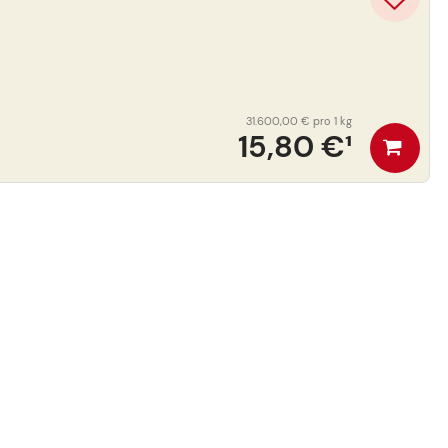
31.600,00 €
pro 1 kg
15,80 €
¹