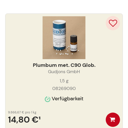
Plumbum met. C90 Glob.
Gudjons GmbH
1,5
g
08269090
Verfügbarkeit
9.866,67 €
pro 1 kg
14,80 €
¹