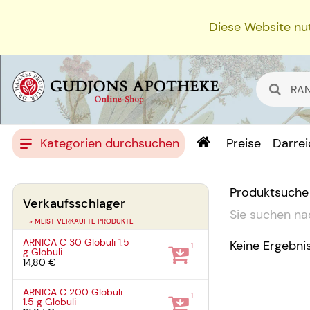
Diese Website nut
Kategorien durchsuchen
Preise
Darre
Produktsuche
Verkaufsschlager
Sie suchen na
» MEIST VERKAUFTE PRODUKTE
ARNICA C 30 Globuli
1.5
Keine Ergebni
1
g
Globuli
14,80 €
ARNICA C 200 Globuli
1
1.5 g
Globuli