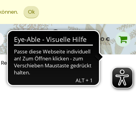
 können.
Ok
0,00 €
Rezept Einreichen