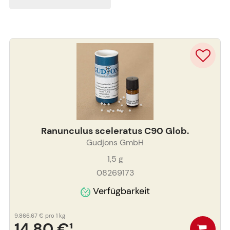
Ranunculus sceleratus C90 Glob.
Gudjons GmbH
1,5
g
08269173
Verfügbarkeit
9.866,67 €
pro 1 kg
14,80 €
¹