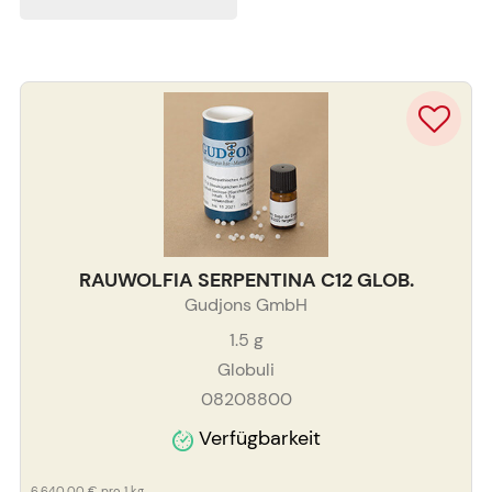
RAUWOLFIA SERPENTINA C12 GLOB.
Gudjons GmbH
1.5
g
Globuli
08208800
Verfügbarkeit
6.640,00 €
pro 1 kg