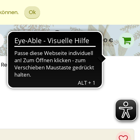
 können.
Ok
0,00 €
Rezept Einreichen