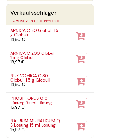
Verkaufsschlager
» MEIST VERKAUFTE PRODUKTE
ARNICA C 30 Globuli
1.5
1
g
Globuli
14,80 €
ARNICA C 200 Globuli
1
1.5 g
Globuli
18,97 €
NUX VOMICA C 30
1
Globuli
1.5 g
Globuli
14,80 €
PHOSPHORUS Q 3
1
Lösung
15 ml
Lösung
15,97 €
NATRIUM MURIATICUM Q
1
3 Lösung
15 ml
Lösung
15,97 €