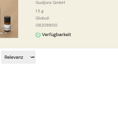
Gudjons GmbH
1.5
g
Globuli
08208800
Verfügbarkeit