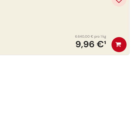
6.640,00 €
pro 1 kg
9,96 €
¹