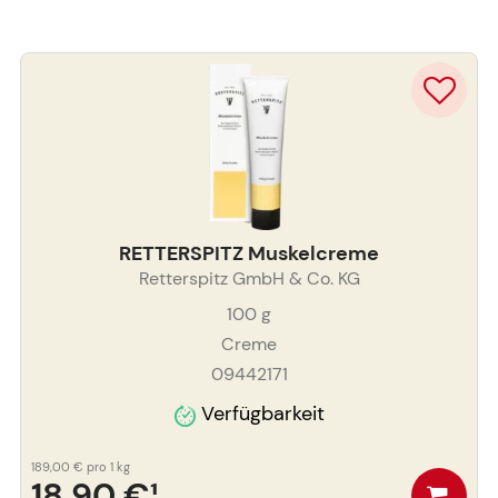
RETTERSPITZ Muskelcreme
Retterspitz GmbH & Co. KG
100
g
Creme
09442171
Verfügbarkeit
189,00 €
pro 1 kg
18,90 €
¹