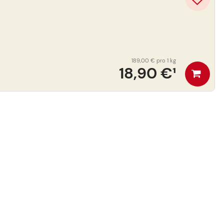
189,00 €
pro 1 kg
18,90 €
¹