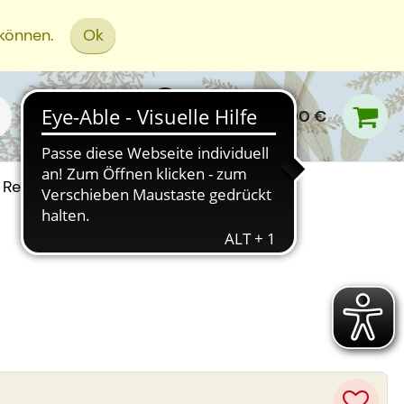
 können.
Ok
0,00 €
Rezept Einreichen