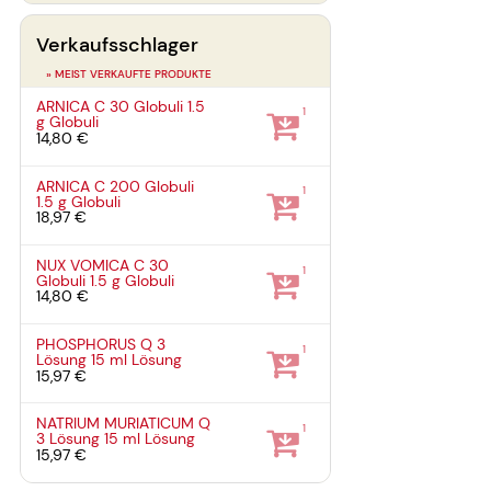
Verkaufsschlager
» MEIST VERKAUFTE PRODUKTE
ARNICA C 30 Globuli
1.5
1
g
Globuli
14,80 €
ARNICA C 200 Globuli
1
1.5 g
Globuli
18,97 €
NUX VOMICA C 30
1
Globuli
1.5 g
Globuli
14,80 €
PHOSPHORUS Q 3
1
Lösung
15 ml
Lösung
15,97 €
NATRIUM MURIATICUM Q
1
3 Lösung
15 ml
Lösung
15,97 €