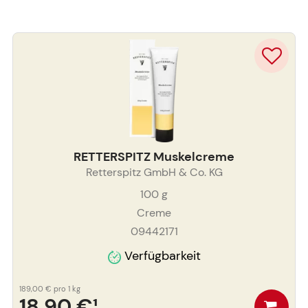
RETTERSPITZ Muskelcreme
Retterspitz GmbH & Co. KG
100
g
Creme
09442171
Verfügbarkeit
189,00 €
pro 1 kg
18,90 €
¹