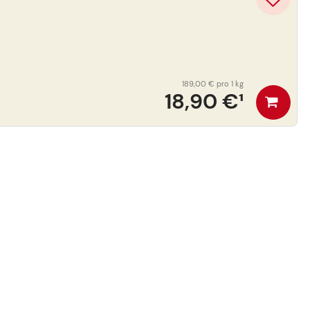
189,00 €
pro 1 kg
18,90 €
¹