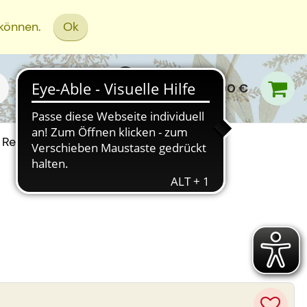
 können.
Ok
0,00 €
Rezept Einreichen