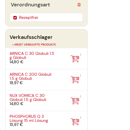
Verordnungsart
Rezeptfrei
Verkaufsschlager
» MEIST VERKAUFTE PRODUKTE
ARNICA C 30 Globuli
1.5
1
g
Globuli
14,80 €
ARNICA C 200 Globuli
1
1.5 g
Globuli
18,97 €
NUX VOMICA C 30
1
Globuli
1.5 g
Globuli
14,80 €
PHOSPHORUS Q 3
1
Lösung
15 ml
Lösung
15,97 €