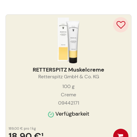
RETTERSPITZ Muskelcreme
Retterspitz GmbH & Co. KG
100
g
Creme
09442171
Verfügbarkeit
189,00 €
pro 1 kg
18,90 €
¹