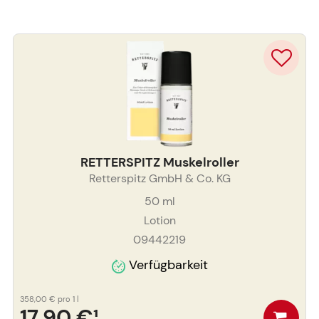
RETTERSPITZ Muskelroller
Retterspitz GmbH & Co. KG
50
ml
Lotion
09442219
Verfügbarkeit
358,00 €
pro 1 l
17,90 €
¹