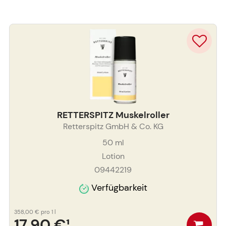
RETTERSPITZ Muskelroller
Retterspitz GmbH & Co. KG
50
ml
Lotion
09442219
Verfügbarkeit
358,00 €
pro 1 l
17,90 €
¹