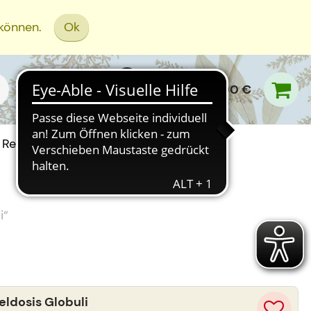
 können.
Ok
0,00 €
Rezept Einreichen
i
“
ldosis Globuli