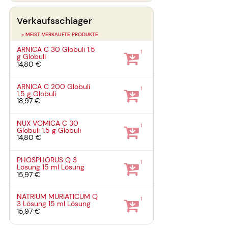
Verkaufsschlager
» MEIST VERKAUFTE PRODUKTE
ARNICA C 30 Globuli
1.5
1
g
Globuli
14,80 €
ARNICA C 200 Globuli
1
1.5 g
Globuli
18,97 €
NUX VOMICA C 30
1
Globuli
1.5 g
Globuli
14,80 €
PHOSPHORUS Q 3
1
Lösung
15 ml
Lösung
15,97 €
NATRIUM MURIATICUM Q
1
3 Lösung
15 ml
Lösung
15,97 €