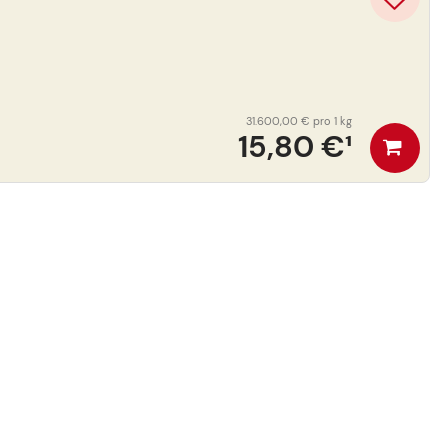
31.600,00 €
pro 1 kg
15,80 €
¹