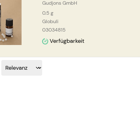
Gudjons GmbH
0.5
g
Globuli
03034815
Verfügbarkeit