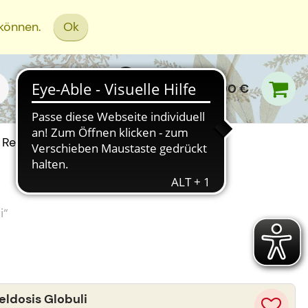
 können.
Ok
0,00 €
Rezept Einreichen
i
“
ldosis Globuli