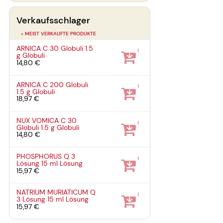
Verkaufsschlager
» MEIST VERKAUFTE PRODUKTE
ARNICA C 30 Globuli
1.5
1
g
Globuli
14,80 €
ARNICA C 200 Globuli
1
1.5 g
Globuli
18,97 €
NUX VOMICA C 30
1
Globuli
1.5 g
Globuli
14,80 €
PHOSPHORUS Q 3
1
Lösung
15 ml
Lösung
15,97 €
NATRIUM MURIATICUM Q
1
3 Lösung
15 ml
Lösung
15,97 €