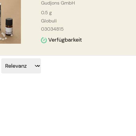
Gudjons GmbH
0.5
g
Globuli
03034815
Verfügbarkeit