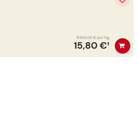
31.600,00 €
pro 1 kg
15,80 €
¹