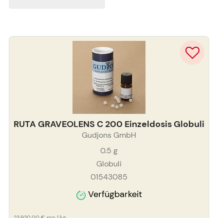
RUTA GRAVEOLENS C 200 Einzeldosis Globuli
Gudjons GmbH
0.5
g
Globuli
01543085
Verfügbarkeit
23.920,00 €
pro 1 kg