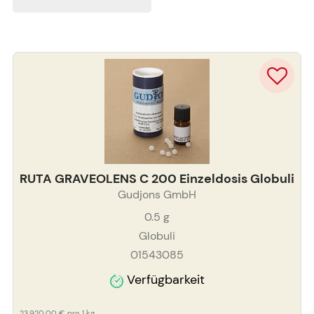
RUTA GRAVEOLENS C 200 Einzeldosis Globuli
Gudjons GmbH
0.5
g
Globuli
01543085
Verfügbarkeit
23.920,00 €
pro 1 kg