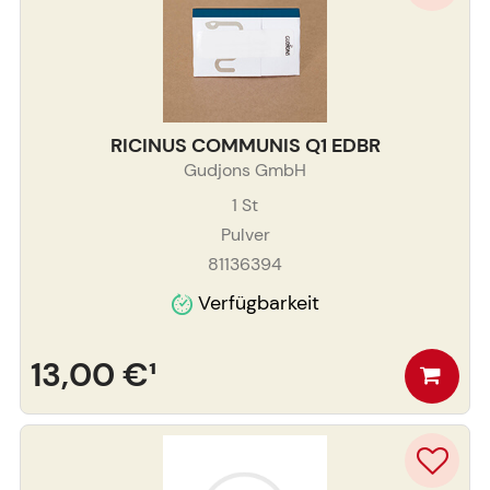
RICINUS COMMUNIS Q1 EDBR
Gudjons GmbH
1
St
Pulver
81136394
Verfügbarkeit
13,00 €
¹