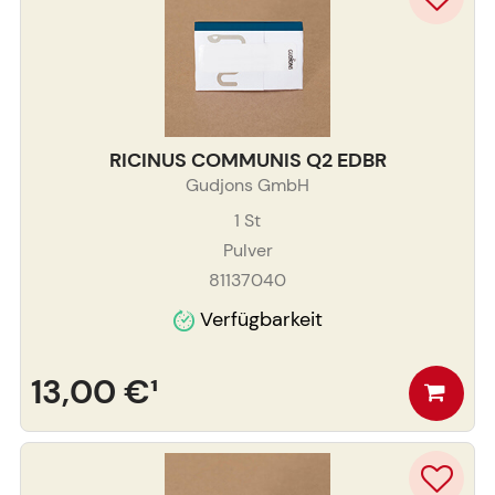
RICINUS COMMUNIS Q2 EDBR
Gudjons GmbH
1
St
Pulver
81137040
Verfügbarkeit
13,00 €
¹