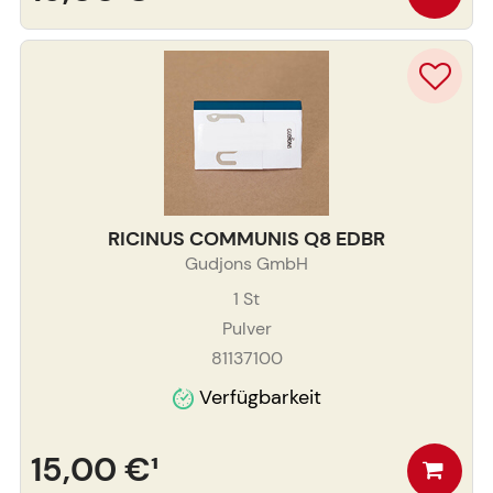
RICINUS COMMUNIS Q8 EDBR
Gudjons GmbH
1
St
Pulver
81137100
Verfügbarkeit
15,00 €
¹