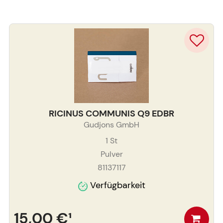
RICINUS COMMUNIS Q9 EDBR
Gudjons GmbH
1
St
Pulver
81137117
Verfügbarkeit
15,00 €
¹