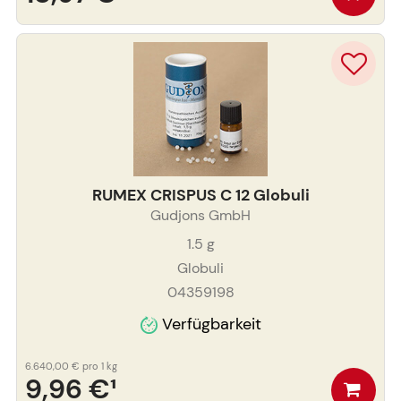
RUMEX CRISPUS C 12 Globuli
Gudjons GmbH
1.5
g
Globuli
04359198
Verfügbarkeit
6.640,00 €
pro 1 kg
9,96 €
¹