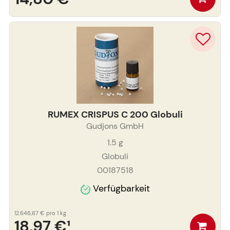
RUMEX CRISPUS C 200 Globuli
Gudjons GmbH
1.5
g
Globuli
00187518
Verfügbarkeit
12.646,67 €
pro 1 kg
18,97 €
¹