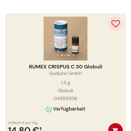
RUMEX CRISPUS C 30 Globuli
Gudjons GmbH
1.5
g
Globuli
04359206
Verfügbarkeit
9.866,67 €
pro 1 kg
14,80 €
¹