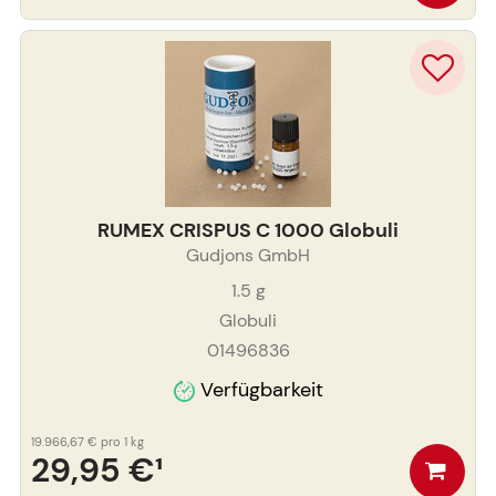
RUMEX CRISPUS C 1000 Globuli
Gudjons GmbH
1.5
g
Globuli
01496836
Verfügbarkeit
19.966,67 €
pro 1 kg
29,95 €
¹