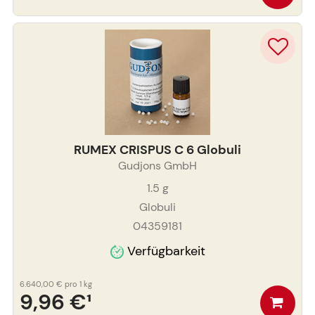
RUMEX CRISPUS C 6 Globuli
Gudjons GmbH
1.5
g
Globuli
04359181
Verfügbarkeit
6.640,00 €
pro 1 kg
9,96 €
¹