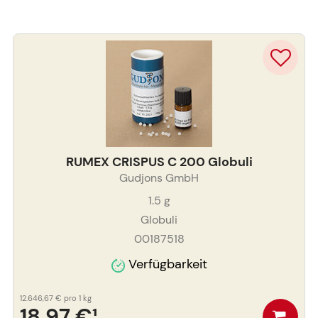
RUMEX CRISPUS C 200 Globuli
Gudjons GmbH
1.5
g
Globuli
00187518
Verfügbarkeit
12.646,67 €
pro 1 kg
18,97 €
¹