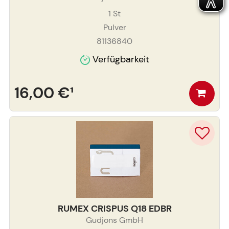
1
St
Pulver
81136840
Verfügbarkeit
16,00 €
¹
RUMEX CRISPUS Q18 EDBR
Gudjons GmbH