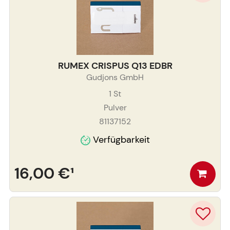
RUMEX CRISPUS Q13 EDBR
Gudjons GmbH
1
St
Pulver
81137152
Verfügbarkeit
16,00 €
¹