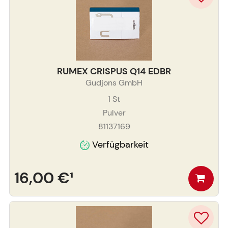
RUMEX CRISPUS Q14 EDBR
Gudjons GmbH
1
St
Pulver
81137169
Verfügbarkeit
16,00 €
¹