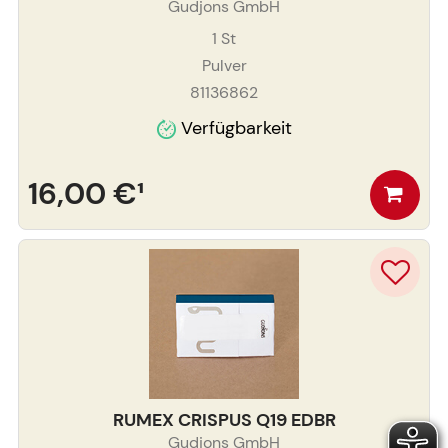
Gudjons GmbH
1
St
Pulver
81136862
Verfügbarkeit
16,00 €
¹
RUMEX CRISPUS Q19 EDBR
Gudjons GmbH