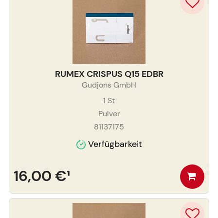
RUMEX CRISPUS Q15 EDBR
Gudjons GmbH
1
St
Pulver
81137175
Verfügbarkeit
16,00 €
¹