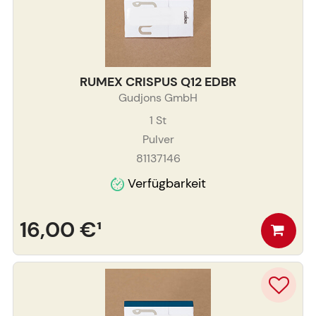
RUMEX CRISPUS Q12 EDBR
Gudjons GmbH
1
St
Pulver
81137146
Verfügbarkeit
16,00 €
¹