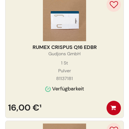
RUMEX CRISPUS Q16 EDBR
Gudjons GmbH
1
St
Pulver
81137181
Verfügbarkeit
16,00 €
¹