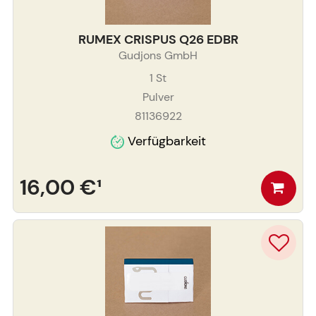
RUMEX CRISPUS Q26 EDBR
Gudjons GmbH
1
St
Pulver
81136922
Verfügbarkeit
16,00 €
¹