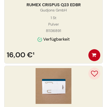
RUMEX CRISPUS Q23 EDBR
Gudjons GmbH
1
St
Pulver
81136891
Verfügbarkeit
16,00 €
¹