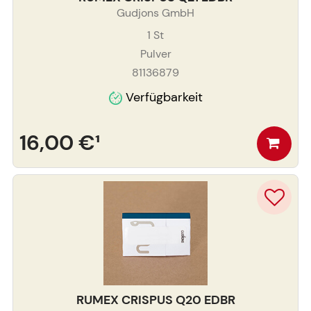
Gudjons GmbH
1
St
Pulver
81136879
Verfügbarkeit
16,00 €
¹
RUMEX CRISPUS Q20 EDBR