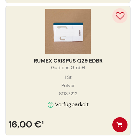
RUMEX CRISPUS Q29 EDBR
Gudjons GmbH
1
St
Pulver
81137212
Verfügbarkeit
16,00 €
¹