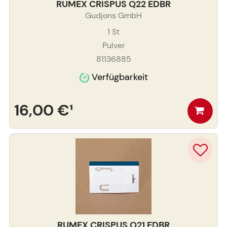
RUMEX CRISPUS Q22 EDBR
Gudjons GmbH
1
St
Pulver
81136885
Verfügbarkeit
16,00 €
¹
RUMEX CRISPUS Q21 EDBR