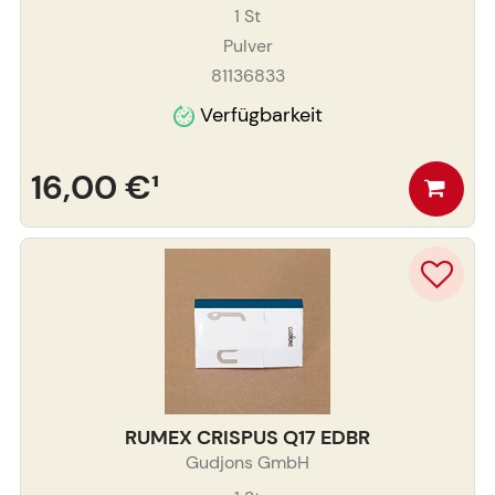
1
St
Pulver
81136833
Verfügbarkeit
16,00 €
¹
RUMEX CRISPUS Q17 EDBR
Gudjons GmbH