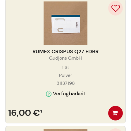
RUMEX CRISPUS Q27 EDBR
Gudjons GmbH
1
St
Pulver
81137198
Verfügbarkeit
16,00 €
¹