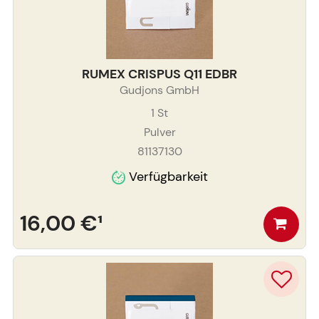
RUMEX CRISPUS Q11 EDBR
Gudjons GmbH
1
St
Pulver
81137130
Verfügbarkeit
16,00 €
¹