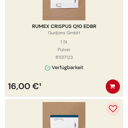
RUMEX CRISPUS Q10 EDBR
Gudjons GmbH
1
St
Pulver
81137123
Verfügbarkeit
16,00 €
¹