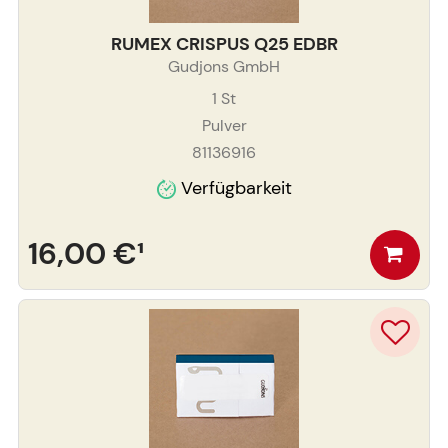
RUMEX CRISPUS Q25 EDBR
Gudjons GmbH
1
St
Pulver
81136916
Verfügbarkeit
16,00 €
¹