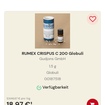
RUMEX CRISPUS C 200 Globuli
Gudjons GmbH
1.5
g
Globuli
00187518
Verfügbarkeit
12.646,67 €
pro 1 kg
18,97 €
¹