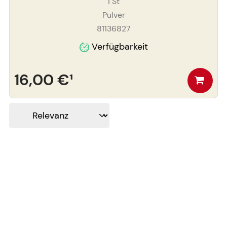
1
St
Pulver
81136827
Verfügbarkeit
16,00 €
¹