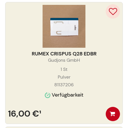
RUMEX CRISPUS Q28 EDBR
Gudjons GmbH
1
St
Pulver
81137206
Verfügbarkeit
16,00 €
¹