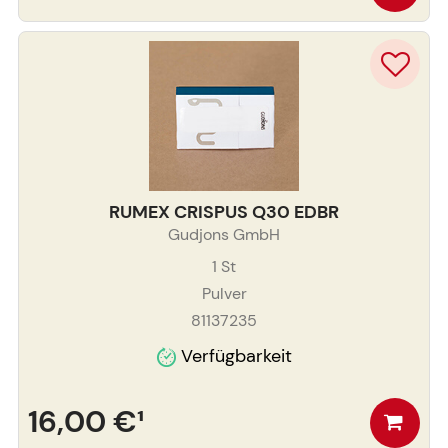
RUMEX CRISPUS Q30 EDBR
Gudjons GmbH
1
St
Pulver
81137235
Verfügbarkeit
16,00 €
¹