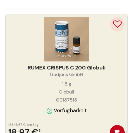
RUMEX CRISPUS C 200 Globuli
Gudjons GmbH
1.5
g
Globuli
00187518
Verfügbarkeit
12.646,67 €
pro 1 kg
18,97 €
¹