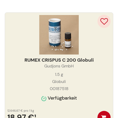
RUMEX CRISPUS C 200 Globuli
Gudjons GmbH
1.5
g
Globuli
00187518
Verfügbarkeit
12.646,67 €
pro 1 kg
18,97 €
¹