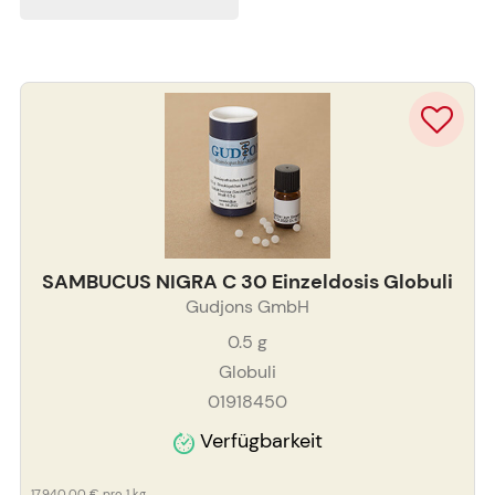
SAMBUCUS NIGRA C 30 Einzeldosis Globuli
Gudjons GmbH
0.5
g
Globuli
01918450
Verfügbarkeit
17.940,00 €
pro 1 kg