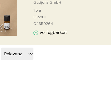
Gudjons GmbH
1.5
g
Globuli
04359264
Verfügbarkeit