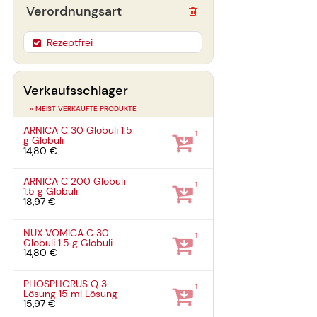
Verordnungsart
Rezeptfrei
Verkaufsschlager
» MEIST VERKAUFTE PRODUKTE
ARNICA C 30 Globuli
1.5
1
g
Globuli
14,80 €
ARNICA C 200 Globuli
1
1.5 g
Globuli
18,97 €
NUX VOMICA C 30
1
Globuli
1.5 g
Globuli
14,80 €
PHOSPHORUS Q 3
1
Lösung
15 ml
Lösung
15,97 €