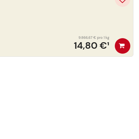
9.866,67 €
pro 1 kg
14,80 €
¹