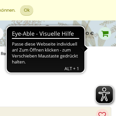
 können.
Ok
0,00 €
Rezept Einreichen