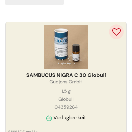
SAMBUCUS NIGRA C 30 Globuli
Gudjons GmbH
1.5
g
Globuli
04359264
Verfügbarkeit
9.866,67 €
pro 1 kg