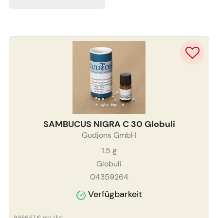
SAMBUCUS NIGRA C 30 Globuli
Gudjons GmbH
1.5
g
Globuli
04359264
Verfügbarkeit
9.866,67 €
pro 1 kg