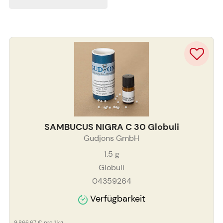
SAMBUCUS NIGRA C 30 Globuli
Gudjons GmbH
1.5
g
Globuli
04359264
Verfügbarkeit
9.866,67 €
pro 1 kg