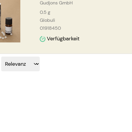
Gudjons GmbH
0.5
g
Globuli
01918450
Verfügbarkeit