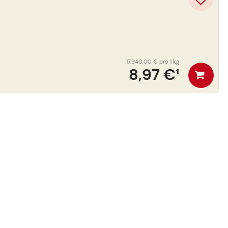
17.940,00 €
pro 1 kg
8,97 €
¹