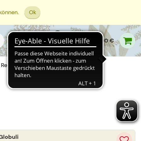
 können.
Ok
0,00 €
Rezept Einreichen
Globuli