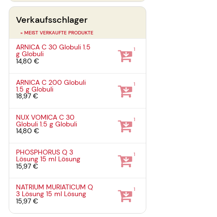
Verkaufsschlager
» MEIST VERKAUFTE PRODUKTE
ARNICA C 30 Globuli
1.5
1
g
Globuli
14,80 €
ARNICA C 200 Globuli
1
1.5 g
Globuli
18,97 €
NUX VOMICA C 30
1
Globuli
1.5 g
Globuli
14,80 €
PHOSPHORUS Q 3
1
Lösung
15 ml
Lösung
15,97 €
NATRIUM MURIATICUM Q
1
3 Lösung
15 ml
Lösung
15,97 €