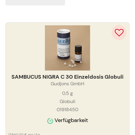
SAMBUCUS NIGRA C 30 Einzeldosis Globuli
Gudjons GmbH
0.5
g
Globuli
01918450
Verfügbarkeit
17.940,00 €
pro 1 kg