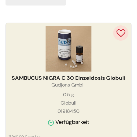
SAMBUCUS NIGRA C 30 Einzeldosis Globuli
Gudjons GmbH
0.5
g
Globuli
01918450
Verfügbarkeit
17.940,00 €
pro 1 kg