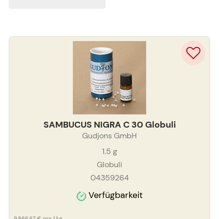
SAMBUCUS NIGRA C 30 Globuli
Gudjons GmbH
1.5
g
Globuli
04359264
Verfügbarkeit
9.866,67 €
pro 1 kg