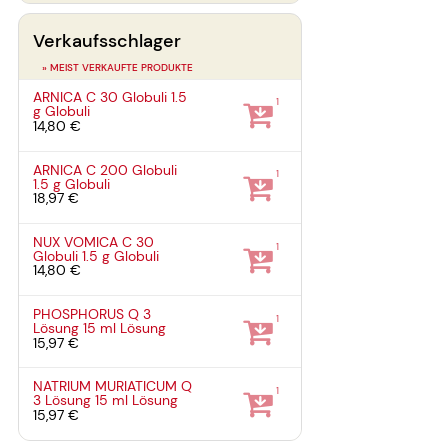
Verkaufsschlager
» MEIST VERKAUFTE PRODUKTE
ARNICA C 30 Globuli
1.5
1
g
Globuli
14,80 €
ARNICA C 200 Globuli
1
1.5 g
Globuli
18,97 €
NUX VOMICA C 30
1
Globuli
1.5 g
Globuli
14,80 €
PHOSPHORUS Q 3
1
Lösung
15 ml
Lösung
15,97 €
NATRIUM MURIATICUM Q
1
3 Lösung
15 ml
Lösung
15,97 €