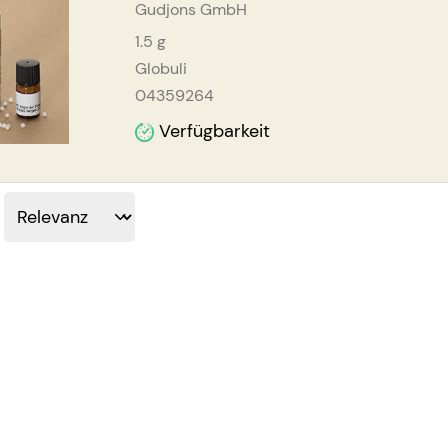
Gudjons GmbH
1.5
g
Globuli
04359264
Verfügbarkeit