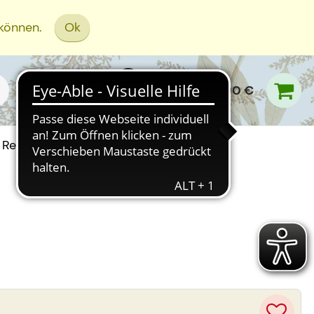
 können.
Ok
0,00 €
Rezept Einreichen