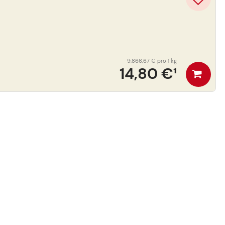
9.866,67 €
pro 1 kg
14,80 €
¹