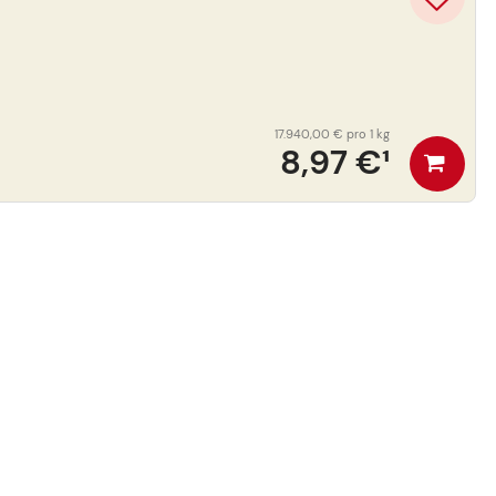
17.940,00 €
pro 1 kg
8,97 €
¹