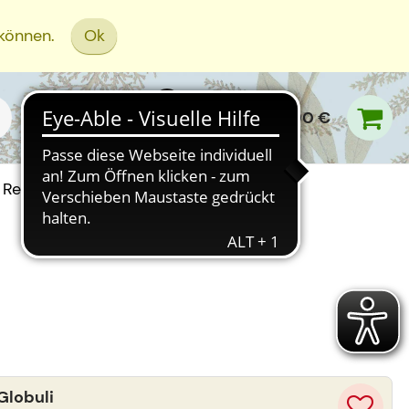
 können.
Ok
0,00 €
Rezept Einreichen
Globuli