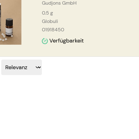
Gudjons GmbH
0.5
g
Globuli
01918450
Verfügbarkeit