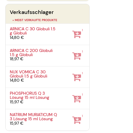
Verkaufsschlager
» MEIST VERKAUFTE PRODUKTE
ARNICA C 30 Globuli
1.5
1
g
Globuli
14,80 €
ARNICA C 200 Globuli
1
1.5 g
Globuli
18,97 €
NUX VOMICA C 30
1
Globuli
1.5 g
Globuli
14,80 €
PHOSPHORUS Q 3
1
Lösung
15 ml
Lösung
15,97 €
NATRIUM MURIATICUM Q
1
3 Lösung
15 ml
Lösung
15,97 €