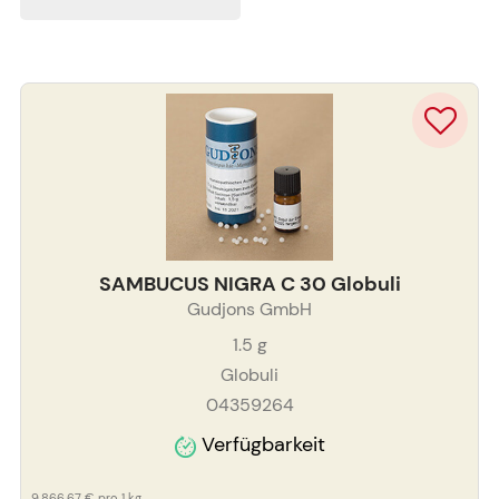
SAMBUCUS NIGRA C 30 Globuli
Gudjons GmbH
1.5
g
Globuli
04359264
Verfügbarkeit
9.866,67 €
pro 1 kg