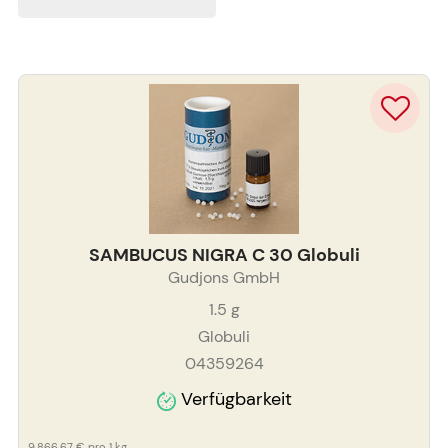
SAMBUCUS NIGRA C 30 Globuli
Gudjons GmbH
1.5
g
Globuli
04359264
Verfügbarkeit
9.866,67 €
pro 1 kg