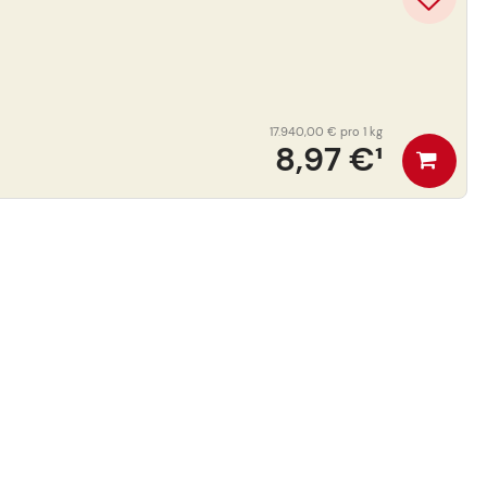
17.940,00 €
pro 1 kg
8,97 €
¹