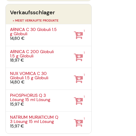
Verkaufsschlager
» MEIST VERKAUFTE PRODUKTE
ARNICA C 30 Globuli
1.5
1
g
Globuli
14,80 €
ARNICA C 200 Globuli
1
1.5 g
Globuli
18,97 €
NUX VOMICA C 30
1
Globuli
1.5 g
Globuli
14,80 €
PHOSPHORUS Q 3
1
Lösung
15 ml
Lösung
15,97 €
NATRIUM MURIATICUM Q
1
3 Lösung
15 ml
Lösung
15,97 €