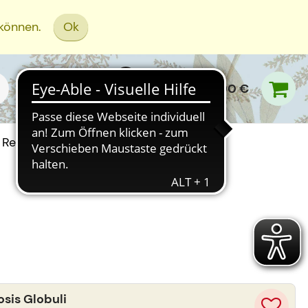
 können.
Ok
0,00 €
Rezept Einreichen
sis Globuli