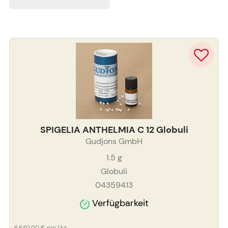
SPIGELIA ANTHELMIA C 12 Globuli
Gudjons GmbH
1.5
g
Globuli
04359413
Verfügbarkeit
6.640,00 €
pro 1 kg