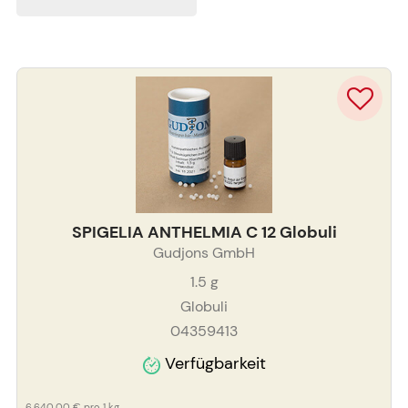
SPIGELIA ANTHELMIA C 12 Globuli
Gudjons GmbH
1.5
g
Globuli
04359413
Verfügbarkeit
6.640,00 €
pro 1 kg