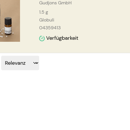
Gudjons GmbH
1.5
g
Globuli
04359413
Verfügbarkeit