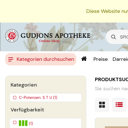
Diese Website nut
Kategorien durchsuchen
Preise
Darre
PRODUKTSU
Kategorien
Sie suchen na
C-Potenzen: S T U (1)
Verfügbarkeit
(1)