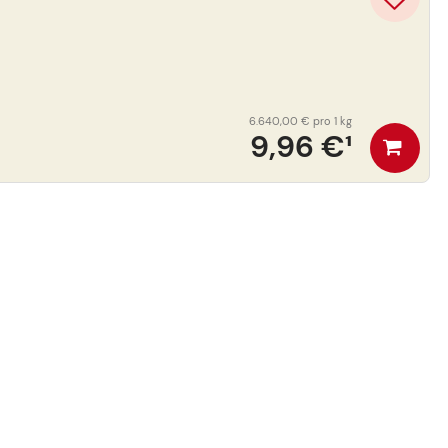
6.640,00 €
pro 1 kg
9,96 €
¹