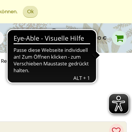
 können.
Ok
0,00 €
Rezept Einreichen