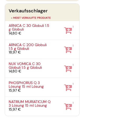
Verkaufsschlager
» MEIST VERKAUFTE PRODUKTE
ARNICA C 30 Globuli
1.5
1
g
Globuli
14,80 €
ARNICA C 200 Globuli
1
1.5 g
Globuli
18,97 €
NUX VOMICA C 30
1
Globuli
1.5 g
Globuli
14,80 €
PHOSPHORUS Q 3
1
Lösung
15 ml
Lösung
15,97 €
NATRIUM MURIATICUM Q
1
3 Lösung
15 ml
Lösung
15,97 €