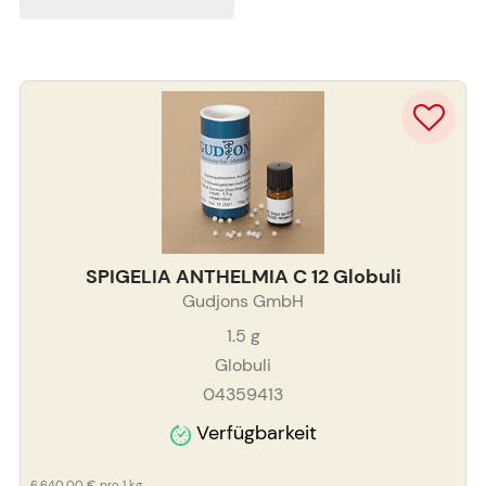
SPIGELIA ANTHELMIA C 12 Globuli
Gudjons GmbH
1.5
g
Globuli
04359413
Verfügbarkeit
6.640,00 €
pro 1 kg