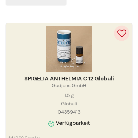
SPIGELIA ANTHELMIA C 12 Globuli
Gudjons GmbH
1.5
g
Globuli
04359413
Verfügbarkeit
6.640,00 €
pro 1 kg